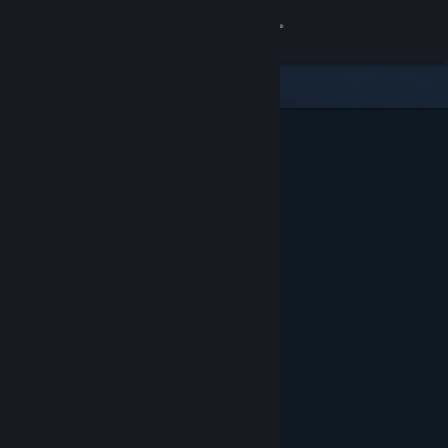
Увійти
Крамниця
Спільнота
Інформація
Підтримка
Змінити мову
Завантажити мобільний застосунок Steam
Переглянути повну версію