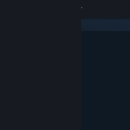
Logga in
Butik
Gemenskap
Om
Support
Byt språk
Skaffa Steams mobilapp
Se skrivbordswebbplats