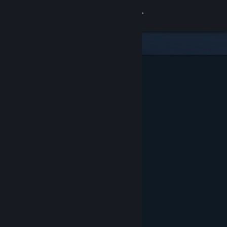
Iniciar sesión
Tienda
Comunidad
Acerca de
Soporte
Cambiar idioma
Descargar Steam Mobile
Ver versión clásica