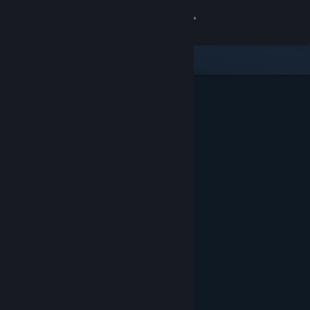
Zaloguj się
Sklep
Społeczność
Informacje
Wsparcie
Zmień język
Pobierz aplikację mobilną Steam
Wersja przeglądarkowa