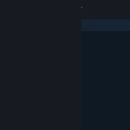
Sign in
Gedung
Komuniti
Tentang
Sokongan
Ubah bahasa
Dapatkan Steam Mobile App
Lihat laman web desktop