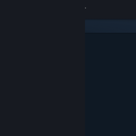
Login
Toko
Komunitas
Tentang
Bantuan
Ubah bahasa
Dapatkan Aplikasi Seluler Steam
Lihat situs web desktop