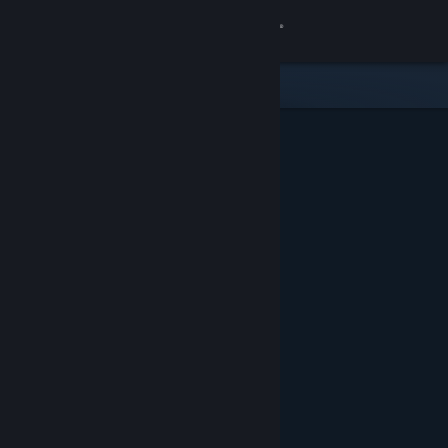
Anmelden
Shop
Community
Info
Support
Sprache ändern
Steam-Mobile-App herunterladen
Desktopversion anzeigen