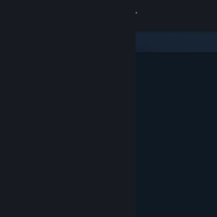
Se connecter
Magasin
Communauté
À propos
Support
Changer la langue
Télécharger l'application mobile Steam
Voir version ordi. du site