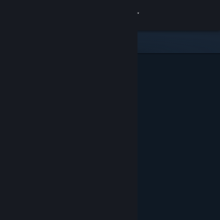
Log på
Butik
Fællesskab
Om
Support
Skift sprog
Hent Steam-mobilappen
Vis desktop-webside