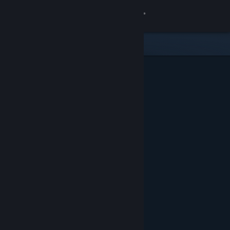
Přihlásit se
Obchod
Komunita
Informace
Podpora
Změnit jazyk
Mobilní aplikace služby Steam
Desktopová verze stránky