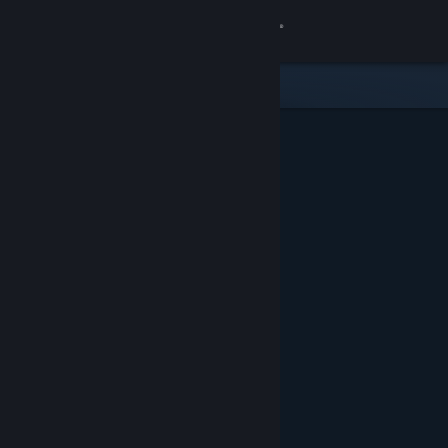
เข้าสู่ระบบ
ร้านค้า
ชุมชน
เกี่ยวกับ
ฝ่ายสนับสนุน
เปลี่ยนภาษา
รับแอป Steam แบบพกพา
ชมเว็บไซต์สำหรับเดสก์ท็อป