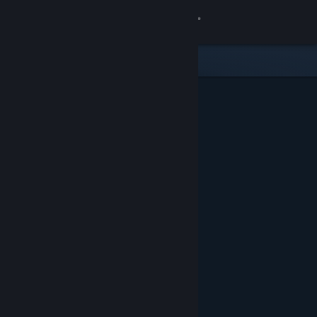
Conectează-te
Magazin
Comunitate
Despre
Asistență
Schimbă limba
Obține aplicația Steam pentru dispozitive mobile
Vezi site în versiunea pentru desktop