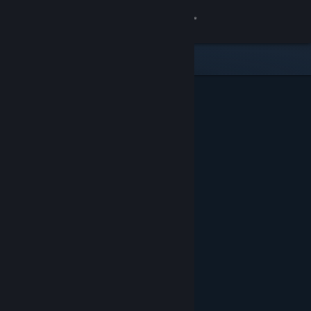
Zaloguj się
Sklep
Społeczność
Informacje
Wsparcie
Zmień język
Pobierz aplikację mobilną Steam
Wersja przeglądarkowa