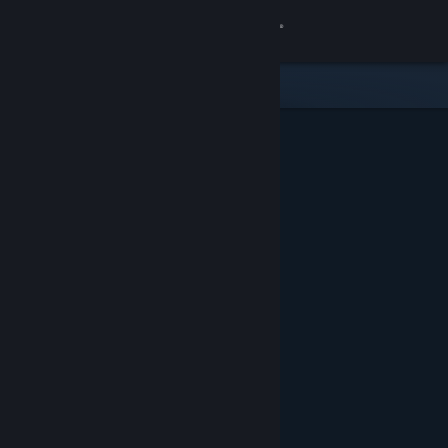
Iniciar sesión
Tienda
Comunidad
Acerca de
Soporte
Cambiar idioma
Obtener la aplicación de Steam Mobile
Ver versión clásica