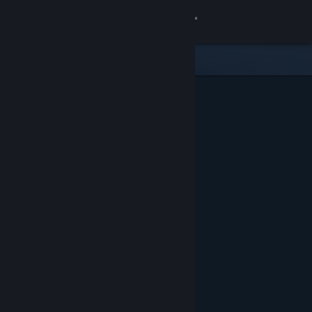
Σύνδεση
Κατάστημα
Κοινότητα
Σχετικά
Υποστήριξη
Αλλαγή γλώσσας
Αποκτήστε την εφαρμογή Steam για κινητές συσκευές
Προβολή ιστοσελίδας για υπολογιστές