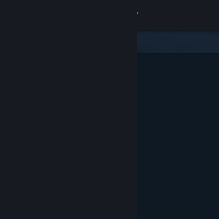
Iniciar sessão
Loja
Comunidade
Sobre
Suporte
Alterar idioma
Baixe o aplicativo móvel do Steam
Ver versão para computadores