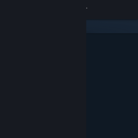
Logga in
Butik
Gemenskap
Om
Support
Byt språk
Skaffa Steams mobilapp
Se skrivbordswebbplats