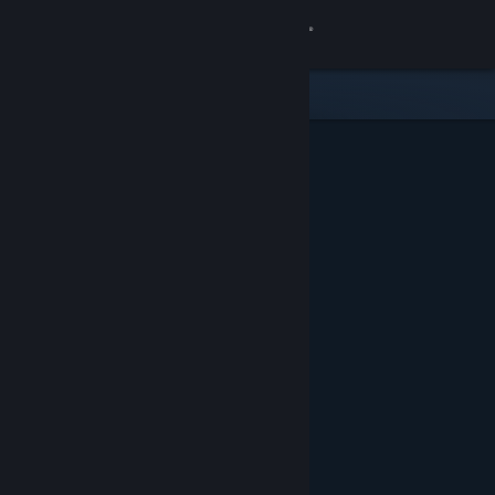
Iniciar sessão
Loja
Comunidade
Sobre
Apoio
Alterar idioma
Instala a app móvel do Steam
Ver versão para computadores