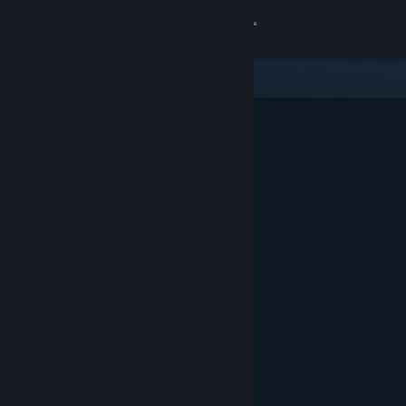
Iniciar sesión
Tienda
Comunidad
Acerca de
Soporte
Cambiar idioma
Obtener la aplicación de Steam Mobile
Ver versión clásica