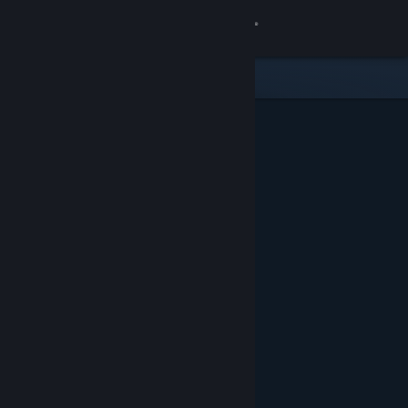
Σύνδεση
Κατάστημα
Κοινότητα
Σχετικά
Υποστήριξη
Αλλαγή γλώσσας
Αποκτήστε την εφαρμογή Steam για κινητές συσκευές
Προβολή ιστοσελίδας για υπολογιστές