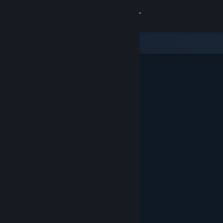
Anmelden
Shop
Community
Info
Support
Sprache ändern
Steam-Mobile-App herunterladen
Desktopversion anzeigen