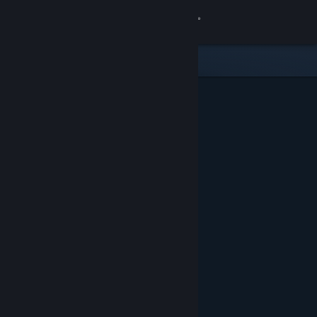
Увійти
Крамниця
Спільнота
Інформація
Підтримка
Змінити мову
Завантажити мобільний застосунок Steam
Переглянути повну версію