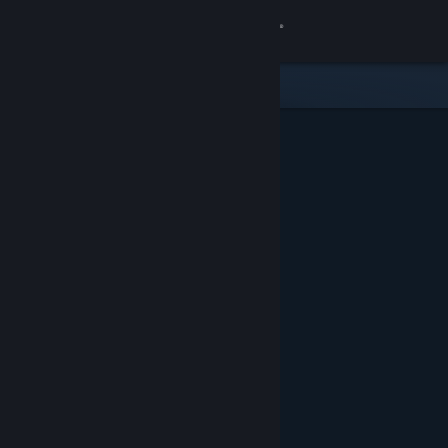
Войти
Магазин
Сообщество
Информация
Поддержка
Изменить язык
Скачать мобильное приложение Steam
Полная версия