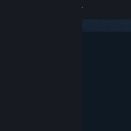
Kirjaudu sisään
Kauppa
Yhteisö
Tietoa
Tuki
Vaihda kieli
Hanki Steam-mobiilisovellus
Näytä työpöytäsivusto