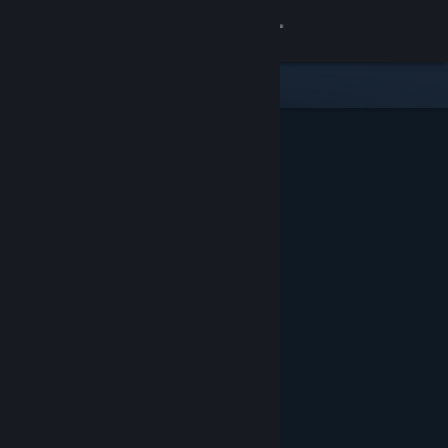
Войти
Магазин
Сообщество
Информация
Поддержка
Изменить язык
Скачать мобильное приложение Steam
Полная версия