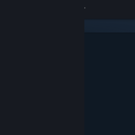
Sign in
Gedung
Komuniti
Tentang
Sokongan
Ubah bahasa
Dapatkan Steam Mobile App
Lihat laman web desktop