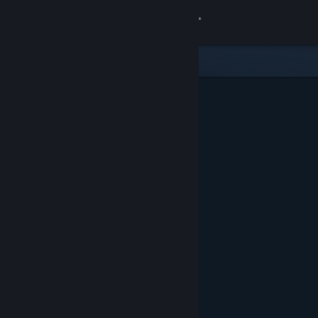
Login
Toko
Komunitas
Tentang
Bantuan
Ubah bahasa
Dapatkan Aplikasi Seluler Steam
Lihat situs web desktop