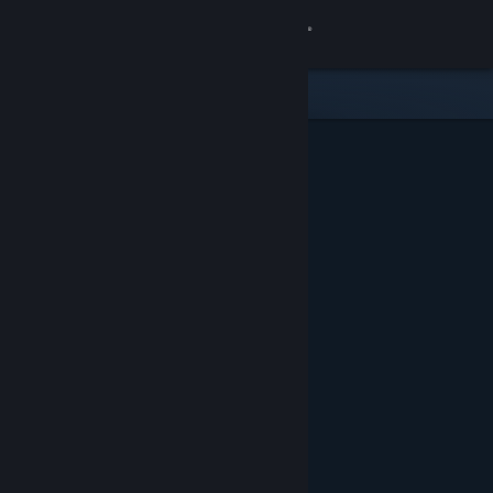
登入
商店
社群
關於
客服
變更語言
取得 Steam 行動應用程式
檢視電腦版網頁