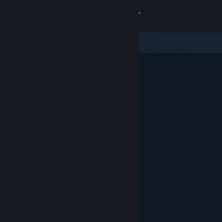
登入
商店
社群
關於
客服
變更語言
取得 Steam 行動應用程式
檢視電腦版網頁