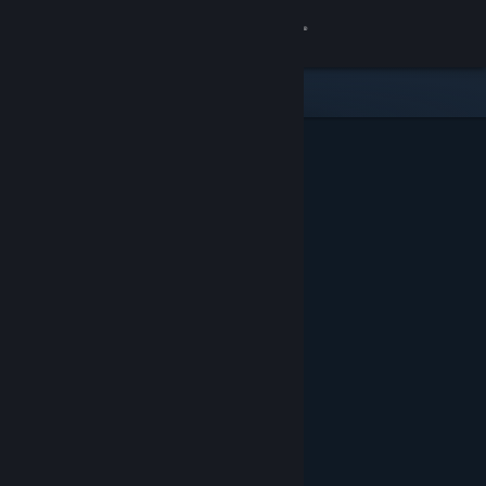
Zaloguj się
Sklep
Społeczność
Informacje
Wsparcie
Zmień język
Pobierz aplikację mobilną Steam
Wersja przeglądarkowa