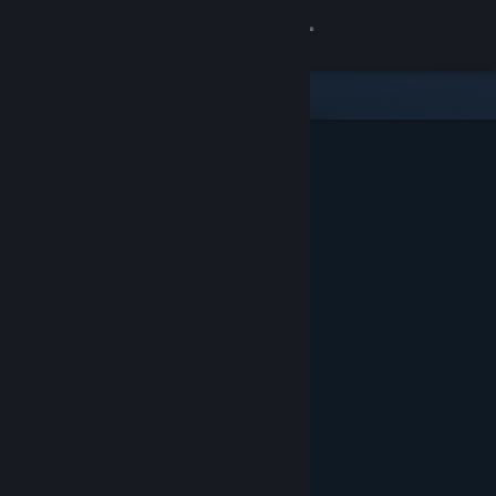
Iniciar sesión
Tienda
Comunidad
Acerca de
Soporte
Cambiar idioma
Obtener la aplicación de Steam Mobile
Ver versión clásica