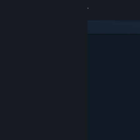
サインイン
ストア
コミュニティ
詳細
サポート
言語を変更
Steamモバイルアプリを入手
デスクトップウェブサイトを表示