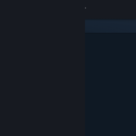
Σύνδεση
Κατάστημα
Κοινότητα
Σχετικά
Υποστήριξη
Αλλαγή γλώσσας
Αποκτήστε την εφαρμογή Steam για κινητές συσκευές
Προβολή ιστοσελίδας για υπολογιστές