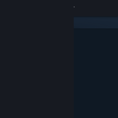
Anmelden
Shop
Community
Info
Support
Sprache ändern
Steam-Mobile-App herunterladen
Desktopversion anzeigen