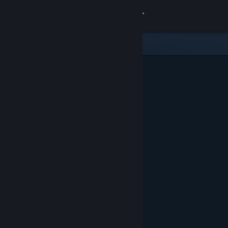
Se connecter
Magasin
Communauté
À propos
Support
Changer la langue
Télécharger l'application mobile Steam
Voir version ordi. du site