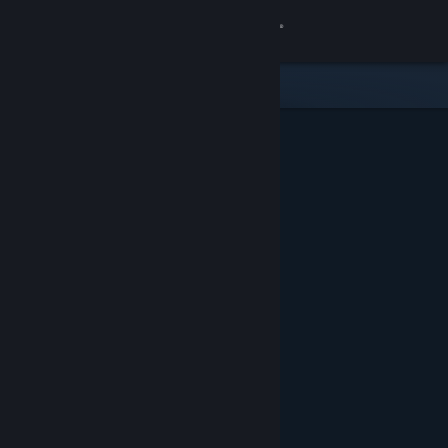
Inloggen
Winkel
Community
Over
Ondersteuning
Taal wijzigen
Download de mobiele Steam-app
Desktopwebsite weergeven