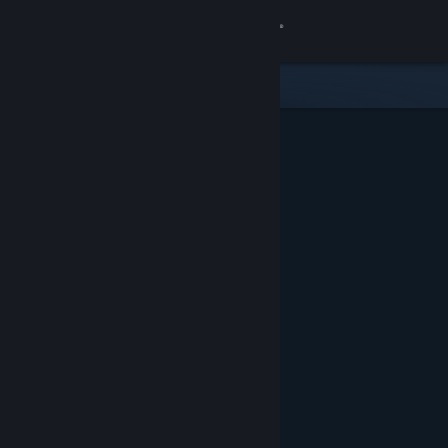
Log på
Butik
Fællesskab
Om
Support
Skift sprog
Hent Steam-mobilappen
Vis desktop-webside