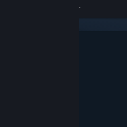
Вписване
Магазин
Общност
Относно
Поддръжка
Смяна на езика
Сдобийте се с мобилното Steam приложение
Преглед на сайта за настолни компютри