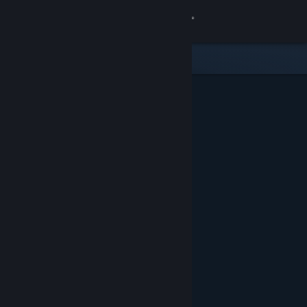
Увійти
Крамниця
Спільнота
Інформація
Підтримка
Змінити мову
Завантажити мобільний застосунок Steam
Переглянути повну версію