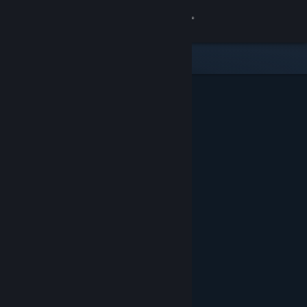
登入
商店
社群
關於
客服
變更語言
取得 Steam 行動應用程式
檢視電腦版網頁