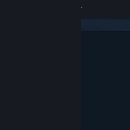
Logga in
Butik
Gemenskap
Om
Support
Byt språk
Skaffa Steams mobilapp
Se skrivbordswebbplats