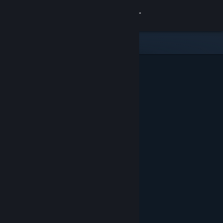
Iniciar sesión
Tienda
Comunidad
Acerca de
Soporte
Cambiar idioma
Descargar Steam Mobile
Ver versión clásica