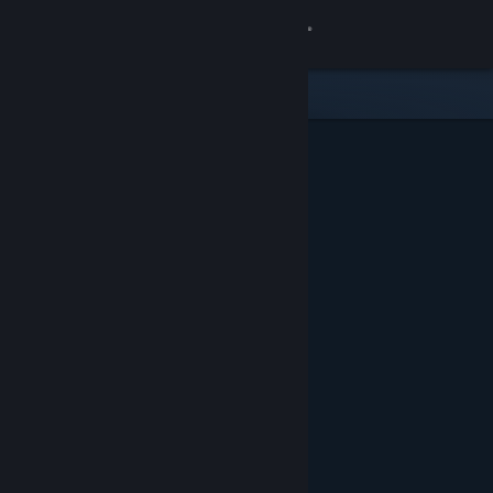
Iniciar sessão
Loja
Comunidade
Sobre
Apoio
Alterar idioma
Instala a app móvel do Steam
Ver versão para computadores