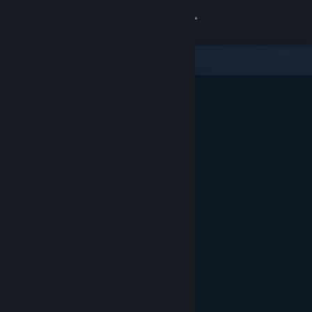
Sign in
Gedung
Komuniti
Tentang
Sokongan
Ubah bahasa
Dapatkan Steam Mobile App
Lihat laman web desktop