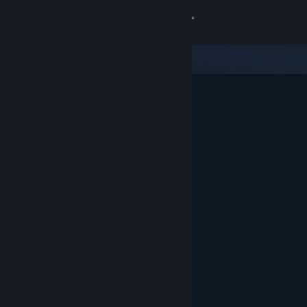
Accedi
Negozio
Comunità
Informazioni
Assistenza
Cambia la lingua
Ottieni l'app mobile di Steam
Visualizza il sito web per desktop