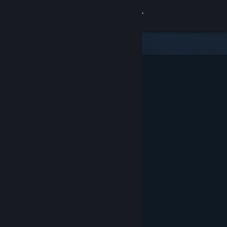
Login
Toko
Komunitas
Tentang
Bantuan
Ubah bahasa
Dapatkan Aplikasi Seluler Steam
Lihat situs web desktop