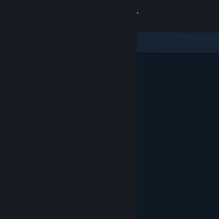
Login
Toko
Komunitas
Tentang
Bantuan
Ubah bahasa
Dapatkan Aplikasi Seluler Steam
Lihat situs web desktop