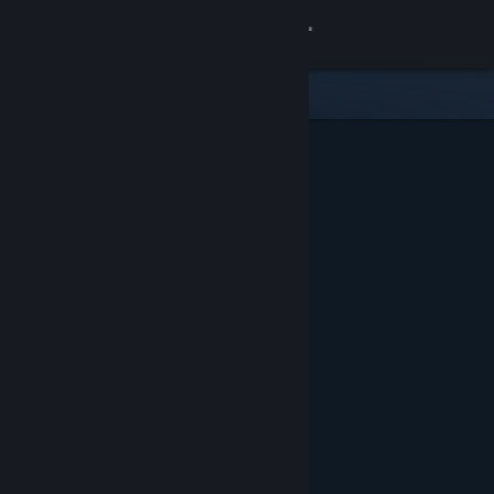
Kirjaudu sisään
Kauppa
Yhteisö
Tietoa
Tuki
Vaihda kieli
Hanki Steam-mobiilisovellus
Näytä työpöytäsivusto