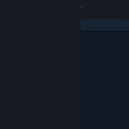
Inloggen
Winkel
Community
Over
Ondersteuning
Taal wijzigen
Download de mobiele Steam-app
Desktopwebsite weergeven