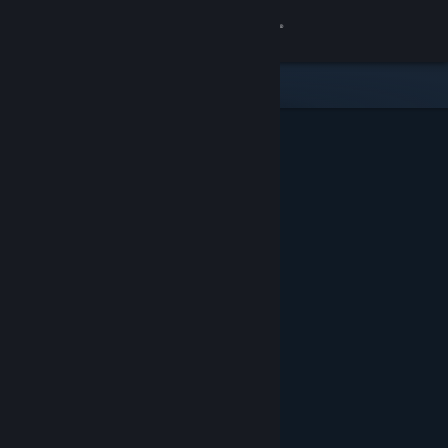
Вписване
Магазин
Общност
Относно
Поддръжка
Смяна на езика
Сдобийте се с мобилното Steam приложение
Преглед на сайта за настолни компютри